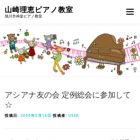
コ
山崎理恵ピアノ教室
メニュ
ン
旭川市神楽ピアノ教室
テ
ン
教室について
レッスンコース
プロフィール
ツ
へ
ス
アクセス
お問い合わせ
ブログ
キ
ッ
プ
アシアナ友の会 定例総会に参加して
☆
投稿日:
2009年5月16日
投稿者:
USER