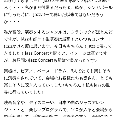
出かけてきました♪ Jazzの生演奏を聴くのはいつ以来だ
ろう・・・私がまだ健常者だった頃、確か、シンガポール
に行った時に、Jazzバーで聴いた以来ではないだろう
か・・・
私が普段、演奏をするジャンルは、クラシックがほとんど
ですが、JAzzも好き！生演奏は最高！といつもコンサート
に出かける度に思います。今日ももちろん！Jazzに浸って
きました！Jazz Concertと聞くと、イメージは夜☆です
が、お昼間のJazz Concertも新鮮で良かったです♪
楽器は、ピアノ、ベース、ドラム。3人でとても楽しそう
に演奏をされていて、会場のお客様たちも皆さん、とても
楽しそうに聴き入っていました♪もちろん！私もJazzの世
界に行っていました♪
映画音楽や、ディズニーや、日本の曲のジャズアレン
ジ・・・と、楽しいプログラムで、ソロが入ると会場から
拍手が湧いて、手拍子が出て、演奏者の方と、会場の皆さ