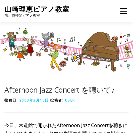
コ
山崎理恵ピアノ教室
メニュ
ン
旭川市神楽ピアノ教室
テ
ン
教室について
レッスンコース
プロフィール
ツ
へ
ス
アクセス
お問い合わせ
ブログ
キ
ッ
プ
Afternoon Jazz Concert を聴いて♪
投稿日:
2009年3月18日
投稿者:
USER
今日、木造館で開かれたAfternoon Jazz Concertを聴きに