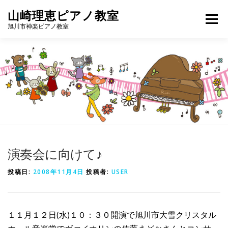
コ
山崎理恵ピアノ教室
メニュ
ン
旭川市神楽ピアノ教室
テ
ン
教室について
レッスンコース
プロフィール
ツ
へ
ス
アクセス
お問い合わせ
ブログ
キ
ッ
プ
演奏会に向けて♪
投稿日:
2008年11月4日
投稿者:
USER
１１月１２日(水)１０：３０開演で旭川市大雪クリスタル